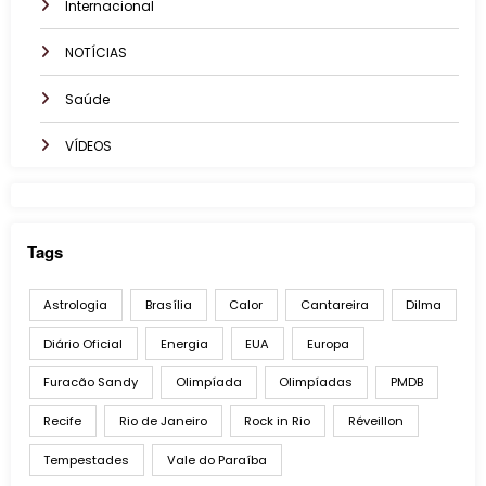
Internacional
NOTÍCIAS
Saúde
VÍDEOS
Tags
Astrologia
Brasília
Calor
Cantareira
Dilma
Diário Oficial
Energia
EUA
Europa
Furacão Sandy
Olimpíada
Olimpíadas
PMDB
Recife
Rio de Janeiro
Rock in Rio
Réveillon
Tempestades
Vale do Paraíba