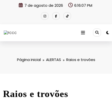
Pular
7 de agosto de 2026
6:16:08 PM
para
o
conteúdo
Página inicial
ALERTAS
Raios e trovões
Raios e trovões