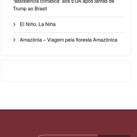
“assistência climática” aos EUA após tarifas de
Trump ao Brasil
El Niño, La Niña
Amazônia – Viagem pela floresta Amazônica