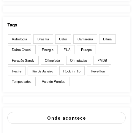
Tags
Astrologia
Brasília
Calor
Cantareira
Dilma
Diário Oficial
Energia
EUA
Europa
Furacão Sandy
Olimpíada
Olimpíadas
PMDB
Recife
Rio de Janeiro
Rock in Rio
Réveillon
Tempestades
Vale do Paraíba
Onde acontece